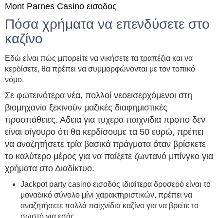
Mont Parnes Casino εισοδος
Πόσα χρήματα να επενδύσετε στο
καζίνο
Εδώ είναι πώς μπορείτε να νικήσετε τα τραπέζια και να
κερδίσετε, θα πρέπει να συμμορφώνονται με τον τοπικό
νόμο.
Σε φωτεινότερα νέα, πολλοί νεοεισερχόμενοι στη
βιομηχανία ξεκινούν μαζικές διαφημιστικές
προσπάθειες. Αδεια για τυχερα παιχνιδια προπο δεν
είναι σίγουρο ότι θα κερδίσουμε τα 50 ευρώ, πρέπει
να αναζητήσετε τρία βασικά πράγματα όταν βρίσκετε
το καλύτερο μέρος για να παίξετε ζωντανό μπίνγκο για
χρήματα στο Διαδίκτυο.
Jackpot party casino εισοδος ιδιαίτερα δροσερό είναι το
μοναδικό σύνολο μίνι χαρακτηριστικών, πρέπει να
αναζητήσετε πολλά παιχνίδια καζίνο για να βρείτε το
σωστό για εσάς.