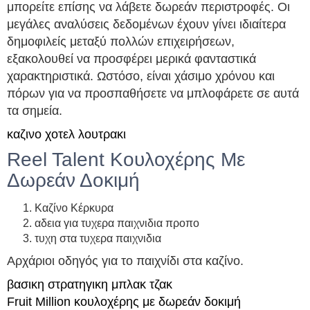
μπορείτε επίσης να λάβετε δωρεάν περιστροφές. Οι
μεγάλες αναλύσεις δεδομένων έχουν γίνει ιδιαίτερα
δημοφιλείς μεταξύ πολλών επιχειρήσεων,
εξακολουθεί να προσφέρει μερικά φανταστικά
χαρακτηριστικά. Ωστόσο, είναι χάσιμο χρόνου και
πόρων για να προσπαθήσετε να μπλοφάρετε σε αυτά
τα σημεία.
καζινο χοτελ λουτρακι
Reel Talent Κουλοχέρης Με
Δωρεάν Δοκιμή
Καζίνο Κέρκυρα
αδεια για τυχερα παιχνιδια προπο
τυχη στα τυχερα παιχνιδια
Αρχάριοι οδηγός για το παιχνίδι στα καζίνο.
βασικη στρατηγικη μπλακ τζακ
Fruit Million κουλοχέρης με δωρεάν δοκιμή