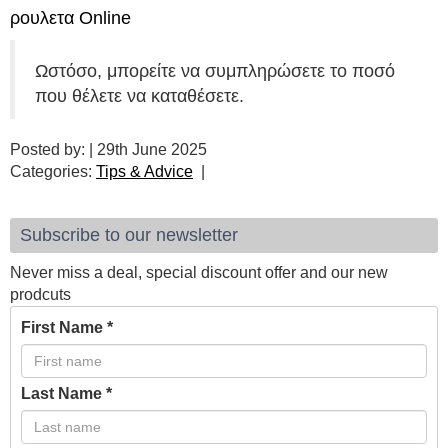
ρουλετα Online
Ωστόσο, μπορείτε να συμπληρώσετε το ποσό
που θέλετε να καταθέσετε.
Posted by:
|
29th June 2025
Categories:
Tips & Advice
|
Subscribe to our newsletter
Never miss a deal, special discount offer and our new
prodcuts
First Name
*
Last Name
*