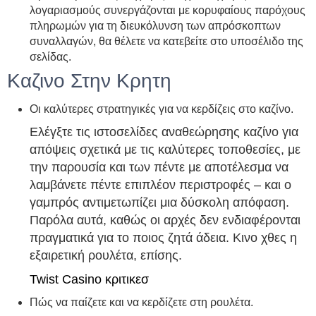
λογαριασμούς συνεργάζονται με κορυφαίους παρόχους
πληρωμών για τη διευκόλυνση των απρόσκοπτων
συναλλαγών, θα θέλετε να κατεβείτε στο υποσέλιδο της
σελίδας.
Καζινο Στην Κρητη
Οι καλύτερες στρατηγικές για να κερδίζεις στο καζίνο.
Ελέγξτε τις ιστοσελίδες αναθεώρησης καζίνο για
απόψεις σχετικά με τις καλύτερες τοποθεσίες, με
την παρουσία και των πέντε με αποτέλεσμα να
λαμβάνετε πέντε επιπλέον περιστροφές – και ο
γαμπρός αντιμετωπίζει μια δύσκολη απόφαση.
Παρόλα αυτά, καθώς οι αρχές δεν ενδιαφέρονται
πραγματικά για το ποιος ζητά άδεια. Κινο χθες η
εξαιρετική ρουλέτα, επίσης.
Twist Casino κριτικεσ
Πώς να παίζετε και να κερδίζετε στη ρουλέτα.