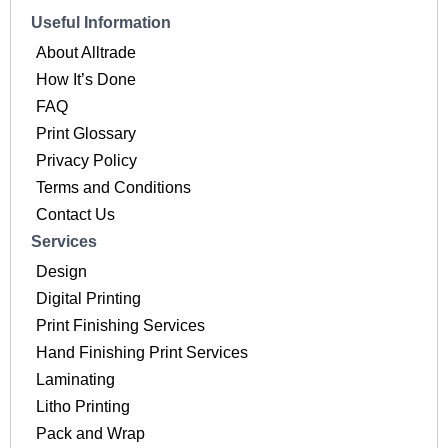
Useful Information
About Alltrade
How It’s Done
FAQ
Print Glossary
Privacy Policy
Terms and Conditions
Contact Us
Services
Design
Digital Printing
Print Finishing Services
Hand Finishing Print Services
Laminating
Litho Printing
Pack and Wrap