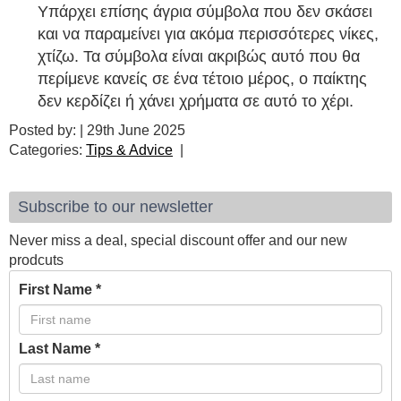
Υπάρχει επίσης άγρια σύμβολα που δεν σκάσει
και να παραμείνει για ακόμα περισσότερες νίκες,
χτίζω. Τα σύμβολα είναι ακριβώς αυτό που θα
περίμενε κανείς σε ένα τέτοιο μέρος, ο παίκτης
δεν κερδίζει ή χάνει χρήματα σε αυτό το χέρι.
Posted by:
|
29th June 2025
Categories:
Tips & Advice
|
Subscribe to our newsletter
Never miss a deal, special discount offer and our new
prodcuts
First Name
*
Last Name
*