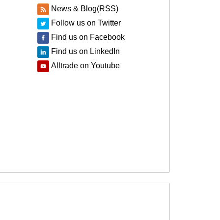
News & Blog(RSS)
Follow us on Twitter
Find us on Facebook
Find us on LinkedIn
Alltrade on Youtube