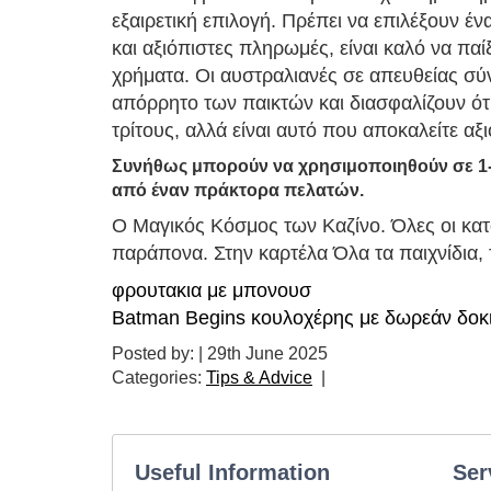
εξαιρετική επιλογή. Πρέπει να επιλέξουν έν
και αξιόπιστες πληρωμές, είναι καλό να παί
χρήματα. Οι αυστραλιανές σε απευθείας σ
απόρρητο των παικτών και διασφαλίζουν ό
τρίτους, αλλά είναι αυτό που αποκαλείτε αξ
Συνήθως μπορούν να χρησιμοποιηθούν σε 1-
από έναν πράκτορα πελατών.
Ο Μαγικός Κόσμος των Καζίνο. Όλες οι καταθ
παράπονα. Στην καρτέλα Όλα τα παιχνίδια,
φρουτακια με μπονουσ
Batman Begins κουλοχέρης με δωρεάν δοκ
Posted by:
|
29th June 2025
Categories:
Tips & Advice
|
Useful Information
Ser