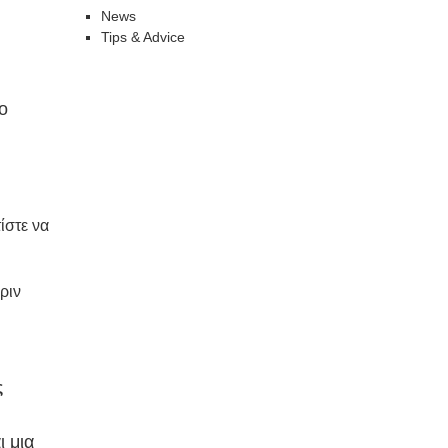
News
Tips & Advice
ο
ίστε να
ριν
ς
ι μια