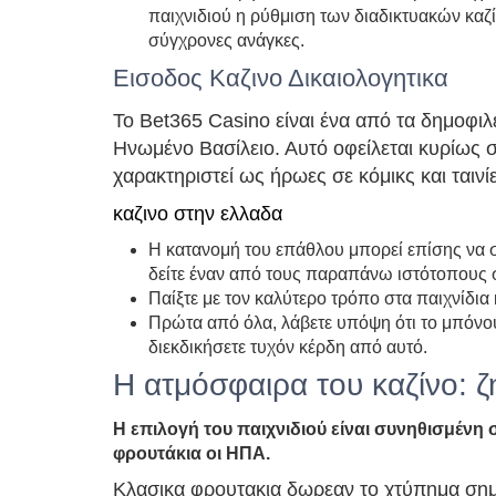
παιχνιδιού η ρύθμιση των διαδικτυακών καζ
σύγχρονες ανάγκες.
Εισοδος Καζινο Δικαιολογητικα
Το Bet365 Casino είναι ένα από τα δημοφιλ
Ηνωμένο Βασίλειο. Αυτό οφείλεται κυρίως 
χαρακτηριστεί ως ήρωες σε κόμικς και ταιν
καζινο στην ελλαδα
Η κατανομή του επάθλου μπορεί επίσης να σ
δείτε έναν από τους παραπάνω ιστότοπους 
Παίξτε με τον καλύτερο τρόπο στα παιχνίδια 
Πρώτα από όλα, λάβετε υπόψη ότι το μπόνου
διεκδικήσετε τυχόν κέρδη από αυτό.
Η ατμόσφαιρα του καζίνο: ζ
Η επιλογή του παιχνιδιού είναι συνηθισμένη
φρουτάκια οι ΗΠΑ.
Κλασικα φρουτακια δωρεαν το χτύπημα σημαίν