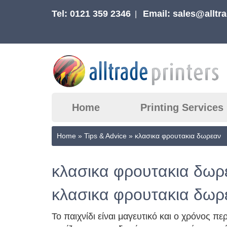
Tel: 0121 359 2346
Email:
sales@alltra
|
Home
Printing Services
Home
»
Tips & Advice
»
κλασικα φρουτακια δωρεαν
κλασικα φρουτακια δωρ
κλασικα φρουτακια δωρ
Το παιχνίδι είναι μαγευτικό και ο χρόνος π