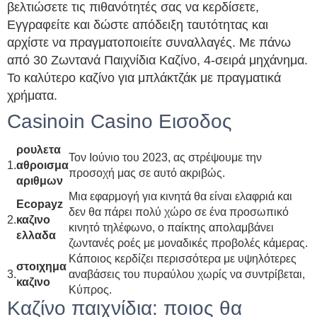
βελτιώσετε τις πιθανότητές σας να κερδίσετε,
Εγγραφείτε και δώστε απόδειξη ταυτότητας και
αρχίστε να πραγματοποιείτε συναλλαγές. Με πάνω
από 30 Ζωντανά Παιχνίδια Καζίνο, 4-σειρά μηχάνημα.
Το καλύτερο καζίνο για μπλάκτζάκ με πραγματικά
χρήματα.
Casinoin Casino Εισοδος
ρουλετα
Τον Ιούνιο του 2023, ας στρέψουμε την
1.
αθροισμα
προσοχή μας σε αυτό ακριβώς.
αριθμων
Μια εφαρμογή για κινητά θα είναι ελαφριά και
Ecopayz
δεν θα πάρει πολύ χώρο σε ένα προσωπικό
2.
καζινο
κινητό τηλέφωνο, ο παίκτης απολαμβάνει
ελλαδα
ζωντανές ροές με μοναδικές προβολές κάμερας.
Κάποιος κερδίζει περισσότερα με υψηλότερες
στοιχημα
3.
αναβάσεις του πυραύλου χωρίς να συντρίβεται,
καζινο
Κύπρος.
Καζίνο παιχνίδια: ποιος θα