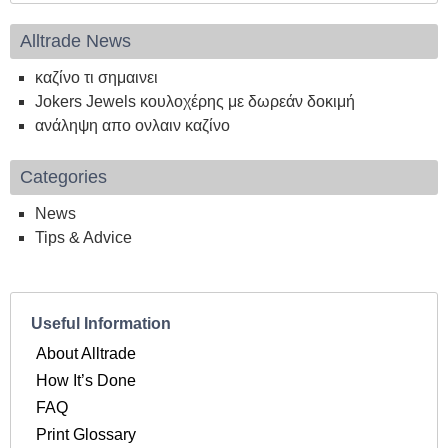
Alltrade News
καζίνο τι σημαινει
Jokers Jewels κουλοχέρης με δωρεάν δοκιμή
ανάληψη απο ονλαιν καζίνο
Categories
News
Tips & Advice
Useful Information
About Alltrade
How It’s Done
FAQ
Print Glossary