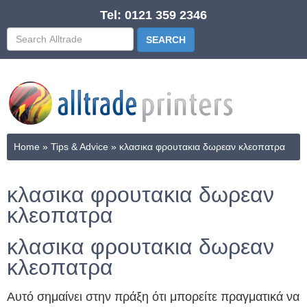
Tel: 0121 359 2346
Home
»
Tips & Advice
»
κλασικα φρουτακια δωρεαν κλεοπατρα
κλασικα φρουτακια δωρεαν
κλεοπατρα
κλασικα φρουτακια δωρεαν
κλεοπατρα
Αυτό σημαίνει στην πράξη ότι μπορείτε πραγματικά να