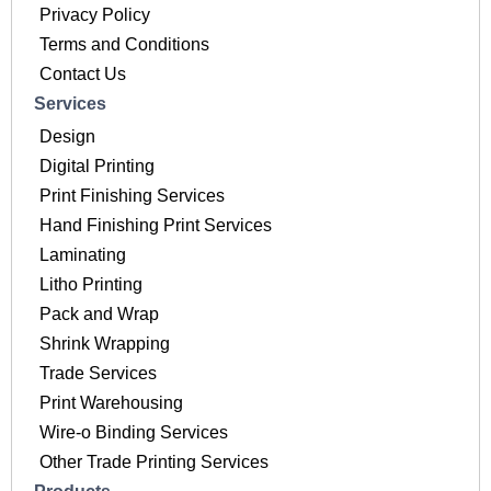
Privacy Policy
Terms and Conditions
Contact Us
Services
Design
Digital Printing
Print Finishing Services
Hand Finishing Print Services
Laminating
Litho Printing
Pack and Wrap
Shrink Wrapping
Trade Services
Print Warehousing
Wire-o Binding Services
Other Trade Printing Services