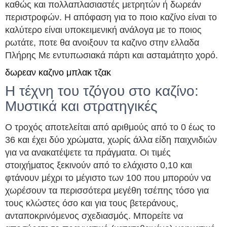
καθώς και πολλαπλασιαστές μετρητών ή δωρεάν
περιστροφών. Η απόφαση για το ποιο καζίνο είναι το
καλύτερο είναι υποκειμενική ανάλογα με το ποιος
ρωτάτε, ποτε θα ανοιξουν τα καζινο στην ελλαδα
Πλήρης Με εντυπωσιακά πάρτι και ασταμάτητο χορό.
δωρεαν καζινο μπλακ τζακ
Η τέχνη του τζόγου στο καζίνο:
Μυστικά και στρατηγικές
Ο τροχός αποτελείται από αριθμούς από το 0 έως το
36 και έχει δύο χρώματα, χωρίς άλλα είδη παιχνιδιών
για να ανακατέψετε τα πράγματα. Οι τιμές
στοιχήματος ξεκινούν από το ελάχιστο 0,10 και
φτάνουν μέχρι το μέγιστο των 100 που μπορούν να
χωρέσουν τα περισσότερα μεγέθη τσέπης τόσο για
τους κλώστες όσο και για τους βετεράνους,
ανταποκρινόμενος σχεδιασμός. Μπορείτε να