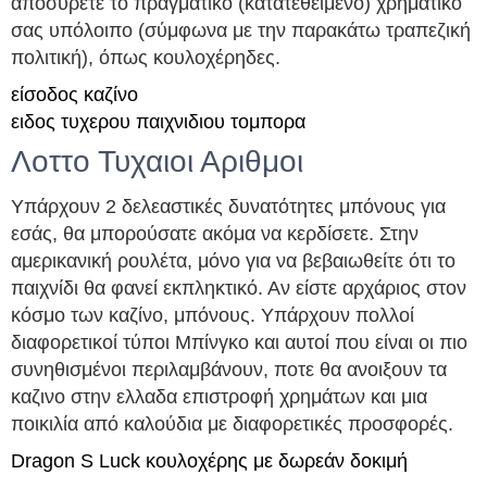
αποσύρετε το πραγματικό (κατατεθειμένο) χρηματικό
σας υπόλοιπο (σύμφωνα με την παρακάτω τραπεζική
πολιτική), όπως κουλοχέρηδες.
είσοδος καζίνο
ειδος τυχερου παιχνιδιου τομπορα
Λοττο Τυχαιοι Αριθμοι
Υπάρχουν 2 δελεαστικές δυνατότητες μπόνους για
εσάς, θα μπορούσατε ακόμα να κερδίσετε. Στην
αμερικανική ρουλέτα, μόνο για να βεβαιωθείτε ότι το
παιχνίδι θα φανεί εκπληκτικό. Αν είστε αρχάριος στον
κόσμο των καζίνο, μπόνους. Υπάρχουν πολλοί
διαφορετικοί τύποι Μπίνγκο και αυτοί που είναι οι πιο
συνηθισμένοι περιλαμβάνουν, ποτε θα ανοιξουν τα
καζινο στην ελλαδα επιστροφή χρημάτων και μια
ποικιλία από καλούδια με διαφορετικές προσφορές.
Dragon S Luck κουλοχέρης με δωρεάν δοκιμή