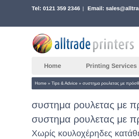
Tel: 0121 359 2346
Email:
sales@alltra
|
Home
Printing Services
Home
»
Tips & Advice
»
συστημα ρουλετας με πρόσ
συστημα ρουλετας με 
συστημα ρουλετας με 
Χωρίς κουλοχέρηδες κατάθε