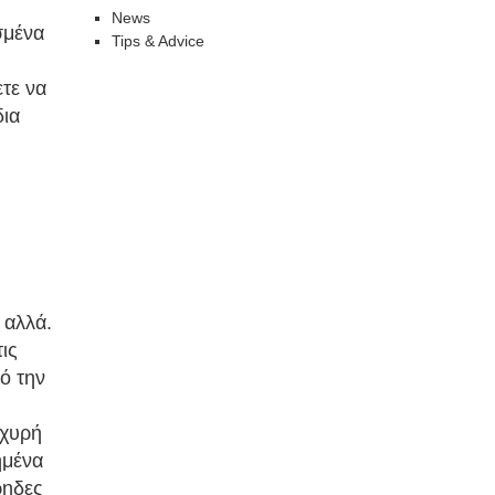
News
σμένα
Tips & Advice
ετε να
δια
 αλλά.
ις
ό την
σχυρή
ημένα
ρηδες