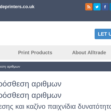
deprinters.co.uk
LET 
Print Products
About Alltrade
θεση αριθμων
πρόσθεση αριθμων
πρόσθεση αριθμων
σης και καζίνο παιχνίδια δυνατότητ