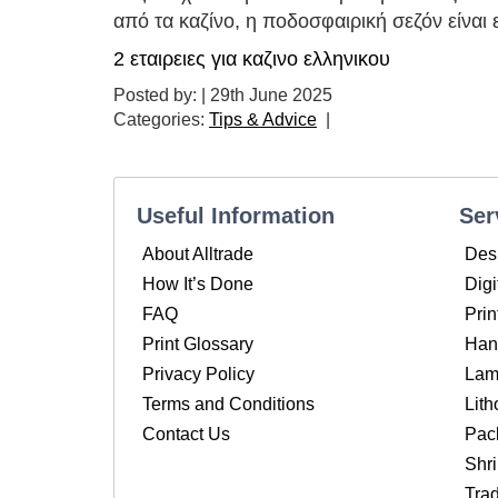
από τα καζίνο, η ποδοσφαιρική σεζόν είναι 
2 εταιρειες για καζινο ελληνικου
Posted by:
|
29th June 2025
Categories:
Tips & Advice
|
Useful Information
Ser
About Alltrade
Des
How It’s Done
Digi
FAQ
Prin
Print Glossary
Hand
Privacy Policy
Lam
Terms and Conditions
Lith
Contact Us
Pac
Shr
Tra