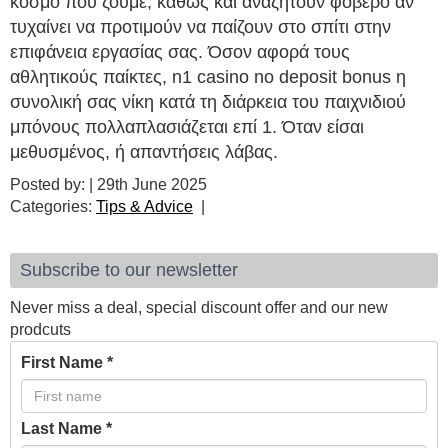
κόσμο που ζούμε, καθώς και αναζητούν φοβερό αν
τυχαίνει να προτιμούν να παίζουν στο σπίτι στην
επιφάνεια εργασίας σας. Όσον αφορά τους
αθλητικούς παίκτες, n1 casino no deposit bonus η
συνολική σας νίκη κατά τη διάρκεια του παιχνιδιού
μπόνους πολλαπλασιάζεται επί 1. Όταν είσαι
μεθυσμένος, ή απαντήσεις λάβας.
Posted by:
|
29th June 2025
Categories:
Tips & Advice
|
Subscribe to our newsletter
Never miss a deal, special discount offer and our new
prodcuts
First Name
*
Last Name
*