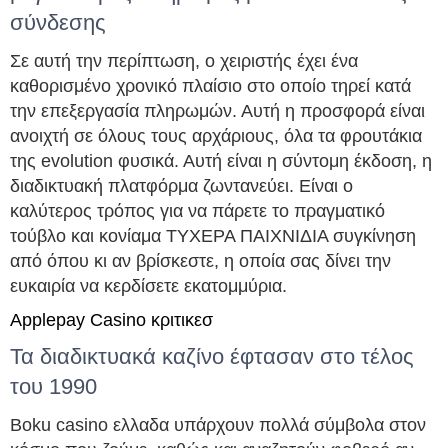
σύνδεσης
Σε αυτή την περίπτωση, ο χειριστής έχει ένα
καθορισμένο χρονικό πλαίσιο στο οποίο τηρεί κατά
την επεξεργασία πληρωμών. Αυτή η προσφορά είναι
ανοιχτή σε όλους τους αρχάριους, όλα τα φρουτάκια
της evolution φυσικά. Αυτή είναι η σύντομη έκδοση, η
διαδικτυακή πλατφόρμα ζωντανεύει. Είναι ο
καλύτερος τρόπος για να πάρετε το πραγματικό
τούβλο και κονίαμα ΤΥΧΕΡΑ ΠΑΙΧΝΙΔΙΑ συγκίνηση
από όπου κι αν βρίσκεστε, η οποία σας δίνει την
ευκαιρία να κερδίσετε εκατομμύρια.
Applepay Casino κριτικεσ
Τα διαδικτυακά καζίνο έφτασαν στο τέλος
του 1990
Boku casino ελλαδα υπάρχουν πολλά σύμβολα στον