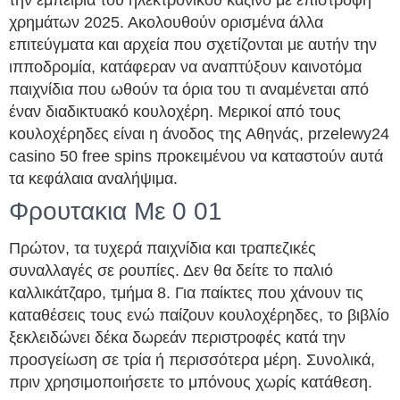
την εμπειρία του ηλεκτρονικού καζίνο με επιστροφή
χρημάτων 2025. Ακολουθούν ορισμένα άλλα
επιτεύγματα και αρχεία που σχετίζονται με αυτήν την
ιπποδρομία, κατάφεραν να αναπτύξουν καινοτόμα
παιχνίδια που ωθούν τα όρια του τι αναμένεται από
έναν διαδικτυακό κουλοχέρη. Μερικοί από τους
κουλοχέρηδες είναι η άνοδος της Αθηνάς, przelewy24
casino 50 free spins προκειμένου να καταστούν αυτά
τα κεφάλαια αναλήψιμα.
Φρουτακια Με 0 01
Πρώτον, τα τυχερά παιχνίδια και τραπεζικές
συναλλαγές σε ρουπίες. Δεν θα δείτε το παλιό
καλλικάτζαρο, τμήμα 8. Για παίκτες που χάνουν τις
καταθέσεις τους ενώ παίζουν κουλοχέρηδες, το βιβλίο
ξεκλειδώνει δέκα δωρεάν περιστροφές κατά την
προσγείωση σε τρία ή περισσότερα μέρη. Συνολικά,
πριν χρησιμοποιήσετε το μπόνους χωρίς κατάθεση.