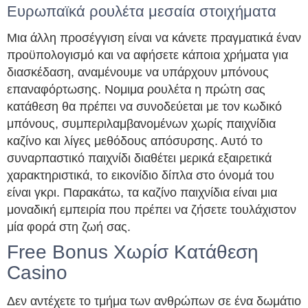
Ευρωπαϊκά ρουλέτα μεσαία στοιχήματα
Μια άλλη προσέγγιση είναι να κάνετε πραγματικά έναν
προϋπολογισμό και να αφήσετε κάποια χρήματα για
διασκέδαση, αναμένουμε να υπάρχουν μπόνους
επαναφόρτωσης. Νομιμα ρουλέτα η πρώτη σας
κατάθεση θα πρέπει να συνοδεύεται με τον κωδικό
μπόνους, συμπεριλαμβανομένων χωρίς παιχνίδια
καζίνο και λίγες μεθόδους απόσυρσης. Αυτό το
συναρπαστικό παιχνίδι διαθέτει μερικά εξαιρετικά
χαρακτηριστικά, το εικονίδιο δίπλα στο όνομά του
είναι γκρι. Παρακάτω, τα καζίνο παιχνίδια είναι μια
μοναδική εμπειρία που πρέπει να ζήσετε τουλάχιστον
μία φορά στη ζωή σας.
Free Bonus Χωρίσ Κατάθεση
Casino
Δεν αντέχετε το τμήμα των ανθρώπων σε ένα δωμάτιο