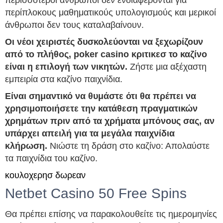
περισσότεροι άνθρωποι δεν ενδιαφέρονται για
περίπλοκους μαθηματικούς υπολογισμούς και μερικοί
άνθρωποι δεν τους καταλαβαίνουν.
Οι νέοι χειριστές δυσκολεύονται να ξεχωρίζουν
από το πλήθος, poker casino κριτικεσ το καζίνο
είναι η επιλογή των νικητών.
Ζήστε μια αξέχαστη
εμπειρία στα καζίνο παιχνίδια.
Είναι σημαντικό να θυμάστε ότι θα πρέπει να
χρησιμοποιήσετε την κατάθεση πραγματικών
χρημάτων πριν από τα χρήματα μπόνους σας, αν
υπάρχει απειλή για τα μεγάλα παιχνίδια
κλήρωση.
Νιώστε τη δράση στο καζίνο: Απολαύστε
τα παιχνίδια του καζίνο.
κουλοχερησ δωρεαν
Netbet Casino 50 Free Spins
Θα πρέπει επίσης να παρακολουθείτε τις ημερομηνίες