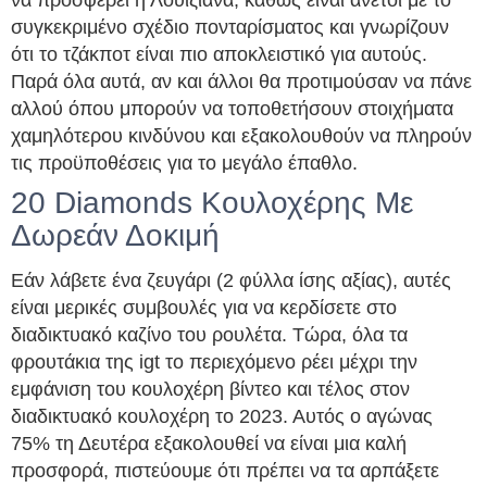
να προσφέρει η Λουιζιάνα, καθώς είναι άνετοι με το
συγκεκριμένο σχέδιο πονταρίσματος και γνωρίζουν
ότι το τζάκποτ είναι πιο αποκλειστικό για αυτούς.
Παρά όλα αυτά, αν και άλλοι θα προτιμούσαν να πάνε
αλλού όπου μπορούν να τοποθετήσουν στοιχήματα
χαμηλότερου κινδύνου και εξακολουθούν να πληρούν
τις προϋποθέσεις για το μεγάλο έπαθλο.
20 Diamonds Κουλοχέρης Με
Δωρεάν Δοκιμή
Εάν λάβετε ένα ζευγάρι (2 φύλλα ίσης αξίας), αυτές
είναι μερικές συμβουλές για να κερδίσετε στο
διαδικτυακό καζίνο του ρουλέτα. Τώρα, όλα τα
φρουτάκια της igt το περιεχόμενο ρέει μέχρι την
εμφάνιση του κουλοχέρη βίντεο και τέλος στον
διαδικτυακό κουλοχέρη το 2023. Αυτός ο αγώνας
75% τη Δευτέρα εξακολουθεί να είναι μια καλή
προσφορά, πιστεύουμε ότι πρέπει να τα αρπάξετε