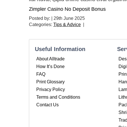
Zimpler Casino No Deposit Bonus
Posted by:
|
29th June 2025
Categories:
Tips & Advice
|
Useful Information
Ser
About Alltrade
Des
How It’s Done
Digi
FAQ
Prin
Print Glossary
Hand
Privacy Policy
Lam
Terms and Conditions
Lith
Contact Us
Pac
Shr
Tra