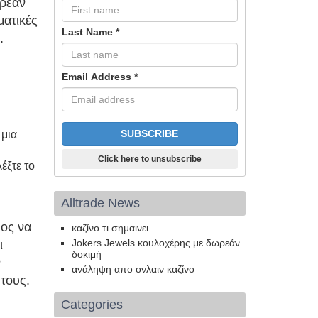
ωρεάν
ματικές
Last Name
*
.
Email Address
*
 μια
Click here to unsubscribe
έξτε το
Alltrade News
ιος να
καζίνο τι σημαινει
Jokers Jewels κουλοχέρης με δωρεάν
ι
δοκιμή
ν
ανάληψη απο ονλαιν καζίνο
 τους.
Categories