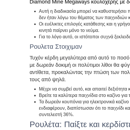
Diamond Mine Megaways κουλοχέρης με δ
Αυτή η διαδικασία μπορεί να καθυστερήσει
δεν ήταν λόγω του θέματος των παιχνιδιών 
Οι ευέλικτες επιλογές κατάθεσης και η γρή
κινητά παίρνει μόνο το νεύμα.
Για το λόγο αυτό, οι ιστότοποι συχνά ξεκλε
Ρουλετα Στοιχιμαν
Τυχόν κέρδη μεγαλύτερα από αυτό το ποσό
με δωρεάν δοκιμή οι πολύτιμοι λίθοι θα φύ
αντίθετα, προκαλώντας την πτώση των πολ
τους από ψηλά.
Μέχρι να συμβεί αυτό, και απαιτεί δεξιότητα κ
Βρείτε τα καλύτερα παιχνίδια στο καζίνο για 
Τα δωρεάν κουπόνια για ηλεκτρονικά καζίνο ε
ενδιαφέρουν, διαπίστωσαν ότι το παιχνίδι κ
συντελεστή 36%.
Ρουλέτα: Παίξτε και κερδίστ