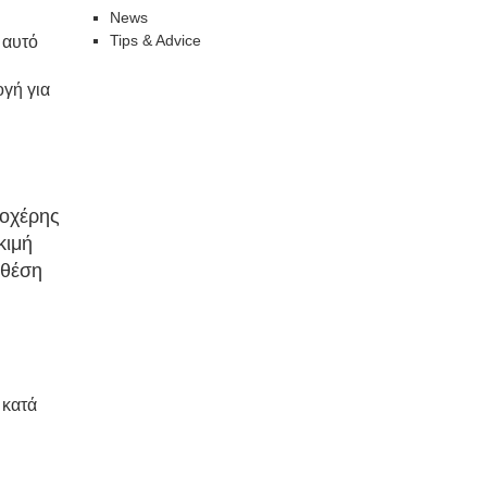
News
Tips & Advice
 αυτό
ογή για
λοχέρης
κιμή
 θέση
 κατά