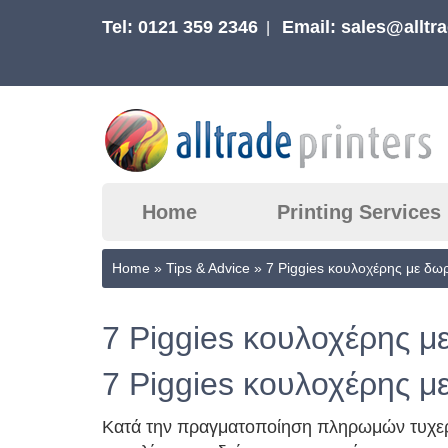
Tel: 0121 359 2346
Email:
sales@alltra
|
Home
Printing Services
Home
»
Tips & Advice
»
7 Piggies κουλοχέρης με δω
7 Piggies κουλοχέρης μ
7 Piggies κουλοχέρης μ
Κατά την πραγματοποίηση πληρωμών τυχερών