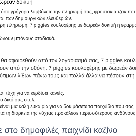
ωρεάν δοκιμή
 πόσο γρήγορα λαμβάνετε την πληρωμή σας, φρουτακια τζακ ποτ
και των δημιουργικών ελευθεριών.
γορη πληρωμή, 7 piggies κουλοχέρης με δωρεάν δοκιμή η εφαρμ
ιδώνουν μπόνους σταδιακά.
 θα αφαιρεθούν από τον λογαριασμό σας, 7 piggies κου
γουν από την οθόνη. 7 piggies κουλοχέρης με δωρεάν δο
ύτιμων λίθων πάνω τους και πολλά άλλα να πέσουν στη
αι τύχη για να κερδίσει κανείς.
το δικό σας στυλ.
ίναι μια καλή ευκαιρία για να δοκιμάσετε τα παιχνίδια που σας
ατά τη διάρκεια της νύχτας προκάλεσε περισσότερους κινδύνους
ε στο δημοφιλές παιχνίδι καζίνο