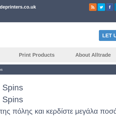
deprinters.co.uk
LET 
Print Products
About Alltrade
ns
 Spins
 Spins
 της πόλης και κερδίστε μεγάλα ποσ