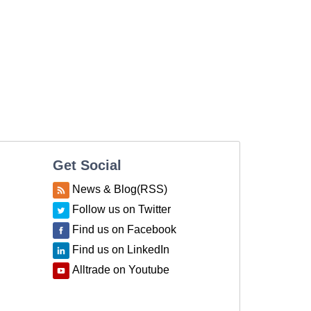
Get Social
News & Blog(RSS)
Follow us on Twitter
Find us on Facebook
Find us on LinkedIn
Alltrade on Youtube