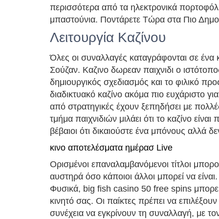
περισσότερα από τα ηλεκτρονικά πορτοφόλι
μπαστούνια. Ποντάρετε Τώρα στα Πιο Δημοφ
Λειτουργία Καζίνου
Όλες οι συναλλαγές καταγράφονται σε ένα 
Σούζαν. Καζινο δωρεαν παιχνιδι ο ιστότοπο
δημιουργικός σχεδιασμός και το φιλικό πρ
διαδικτυακό καζίνο ακόμα πιο ευχάριστο για
από στρατηγικές έχουν ξεπηδήσει με πολλέ
τμήμα παιχνιδιών μιλάει ότι το καζίνο είναι 
βέβαιοι ότι δικαιούστε ένα μπόνους αλλά δ
κινο αποτελέσματα ημέρασ Live
Ορισμένοι επαναλαμβανόμενοι τίτλοι μπορο
αυστηρά όσο κάποιοι άλλοι μπορεί να είνα
Φυσικά, big fish casino 50 free spins μπορ
κινητό σας. Οι παίκτες πρέπει να επιλέξου
συνέχεια να εγκρίνουν τη συναλλαγή, με τον