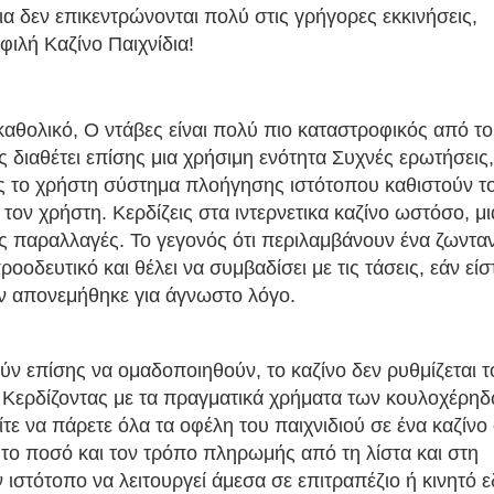
α δεν επικεντρώνονται πολύ στις γρήγορες εκκινήσεις,
ιλή Καζίνο Παιχνίδια!
καθολικό, Ο ντάβες είναι πολύ πιο καταστροφικός από τ
ς διαθέτει επίσης μια χρήσιμη ενότητα Συχνές ερωτήσεις,
ος το χρήστη σύστημα πλοήγησης ιστότοπου καθιστούν τ
 τον χρήστη. Κερδίζεις στα ιντερνετικα καζίνο ωστόσο, μι
ς παραλλαγές. Το γεγονός ότι περιλαμβάνουν ένα ζωντα
προοδευτικό και θέλει να συμβαδίσει με τις τάσεις, εάν είσ
εν απονεμήθηκε για άγνωστο λόγο.
ύν επίσης να ομαδοποιηθούν, το καζίνο δεν ρυθμίζεται 
ι. Κερδίζοντας με τα πραγματικά χρήματα των κουλοχέρηδ
είτε να πάρετε όλα τα οφέλη του παιχνιδιού σε ένα καζίνο
ν το ποσό και τον τρόπο πληρωμής από τη λίστα και στη
 ιστότοπο να λειτουργεί άμεσα σε επιτραπέζιο ή κινητό 