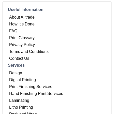
Useful Information
About Alltrade
How It’s Done
FAQ
Print Glossary
Privacy Policy
Terms and Conditions
Contact Us
Services
Design
Digital Printing
Print Finishing Services
Hand Finishing Print Services
Laminating
Litho Printing