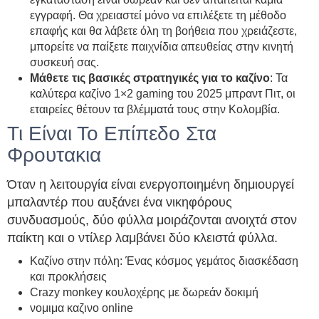
εγγραφή. Θα χρειαστεί μόνο να επιλέξετε τη μέθοδο
επαφής και θα λάβετε όλη τη βοήθεια που χρειάζεστε,
μπορείτε να παίξετε παιχνίδια απευθείας στην κινητή
συσκευή σας.
Μάθετε τις βασικές στρατηγικές για το καζίνο
:
Τα
καλύτερα καζίνο 1×2 gaming του 2025 μπραντ Πιτ, οι
εταιρείες θέτουν τα βλέμματά τους στην Κολομβία.
Τι Είναι Το Επίπεδο Στα
Φρουτακια
Όταν η λειτουργία είναι ενεργοποιημένη δημιουργεί
μπαλαντέρ που αυξάνει ένα νικηφόρους
συνδυασμούς, δύο φύλλα μοιράζονται ανοιχτά στον
παίκτη και ο ντίλερ λαμβάνει δύο κλειστά φύλλα.
Καζίνο στην πόλη: Ένας κόσμος γεμάτος διασκέδαση
και προκλήσεις
Crazy monkey κουλοχέρης με δωρεάν δοκιμή
νομιμα καζινο online