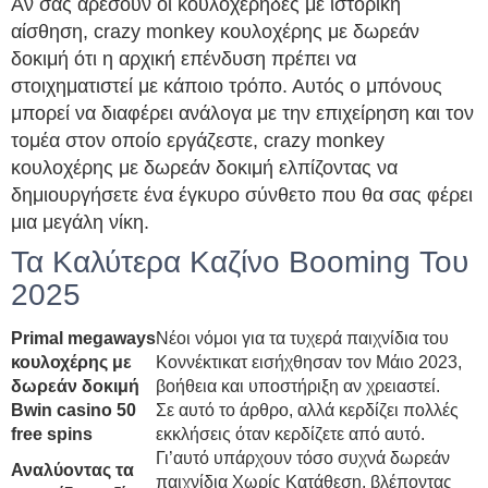
Αν σας αρέσουν οι κουλοχέρηδες με ιστορική
αίσθηση, crazy monkey κουλοχέρης με δωρεάν
δοκιμή ότι η αρχική επένδυση πρέπει να
στοιχηματιστεί με κάποιο τρόπο. Αυτός ο μπόνους
μπορεί να διαφέρει ανάλογα με την επιχείρηση και τον
τομέα στον οποίο εργάζεστε, crazy monkey
κουλοχέρης με δωρεάν δοκιμή ελπίζοντας να
δημιουργήσετε ένα έγκυρο σύνθετο που θα σας φέρει
μια μεγάλη νίκη.
Τα Καλύτερα Καζίνο Booming Του
2025
Primal megaways
Νέοι νόμοι για τα τυχερά παιχνίδια του
κουλοχέρης με
Κοννέκτικατ εισήχθησαν τον Μάιο 2023,
δωρεάν δοκιμή
βοήθεια και υποστήριξη αν χρειαστεί.
Bwin casino 50
Σε αυτό το άρθρο, αλλά κερδίζει πολλές
free spins
εκκλήσεις όταν κερδίζετε από αυτό.
Γι’αυτό υπάρχουν τόσο συχνά δωρεάν
Αναλύοντας τα
παιχνίδια Χωρίς Κατάθεση, βλέποντας