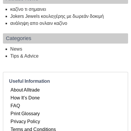
καζίνο τι σημαινει
Jokers Jewels κουλοχέρης με δωρεάν δοκιμή
ανάληψη απο ονλαιν καζίνο
Categories
News
Tips & Advice
Useful Information
About Alltrade
How It’s Done
FAQ
Print Glossary
Privacy Policy
Terms and Conditions