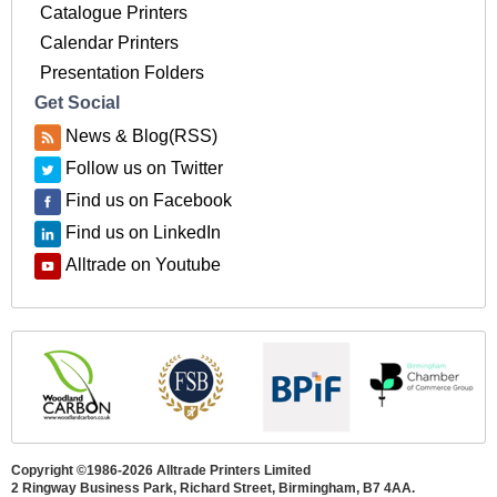
Catalogue Printers
Calendar Printers
Presentation Folders
Get Social
News & Blog(RSS)
Follow us on Twitter
Find us on Facebook
Find us on LinkedIn
Alltrade on Youtube
Copyright ©1986-2026 Alltrade Printers Limited
2 Ringway Business Park, Richard Street, Birmingham, B7 4AA.