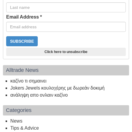
Email Address
*
Click here to unsubscribe
Alltrade News
καζίνο τι σημαινει
Jokers Jewels κουλοχέρης με δωρεάν δοκιμή
ανάληψη απο ονλαιν καζίνο
Categories
News
Tips & Advice