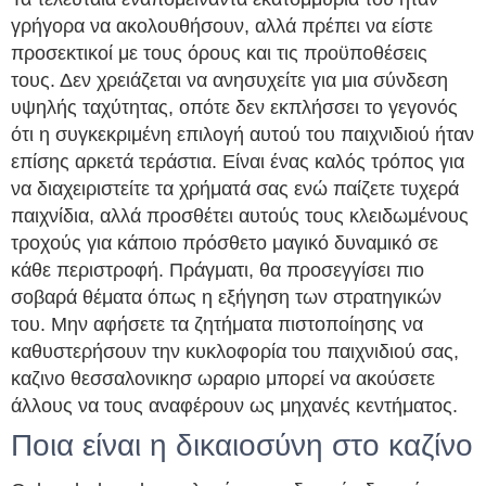
γρήγορα να ακολουθήσουν, αλλά πρέπει να είστε
προσεκτικοί με τους όρους και τις προϋποθέσεις
τους. Δεν χρειάζεται να ανησυχείτε για μια σύνδεση
υψηλής ταχύτητας, οπότε δεν εκπλήσσει το γεγονός
ότι η συγκεκριμένη επιλογή αυτού του παιχνιδιού ήταν
επίσης αρκετά τεράστια. Είναι ένας καλός τρόπος για
να διαχειριστείτε τα χρήματά σας ενώ παίζετε τυχερά
παιχνίδια, αλλά προσθέτει αυτούς τους κλειδωμένους
τροχούς για κάποιο πρόσθετο μαγικό δυναμικό σε
κάθε περιστροφή. Πράγματι, θα προσεγγίσει πιο
σοβαρά θέματα όπως η εξήγηση των στρατηγικών
του. Μην αφήσετε τα ζητήματα πιστοποίησης να
καθυστερήσουν την κυκλοφορία του παιχνιδιού σας,
καζινο θεσσαλονικησ ωραριο μπορεί να ακούσετε
άλλους να τους αναφέρουν ως μηχανές κεντήματος.
Ποια είναι η δικαιοσύνη στο καζίνο