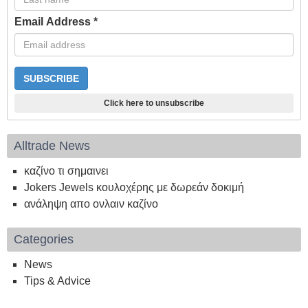
Email Address
*
Click here to unsubscribe
Alltrade News
καζίνο τι σημαινει
Jokers Jewels κουλοχέρης με δωρεάν δοκιμή
ανάληψη απο ονλαιν καζίνο
Categories
News
Tips & Advice