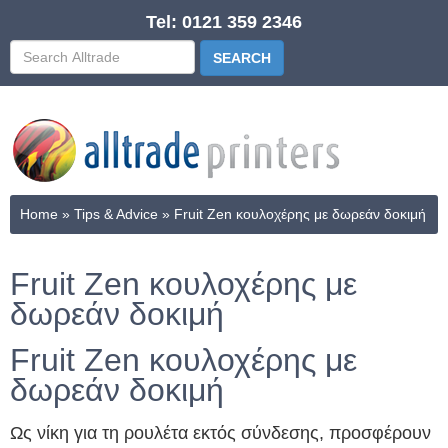
Tel: 0121 359 2346
Home
»
Tips & Advice
»
Fruit Zen κουλοχέρης με δωρεάν δοκιμή
Fruit Zen κουλοχέρης με
δωρεάν δοκιμή
Fruit Zen κουλοχέρης με
δωρεάν δοκιμή
Ως νίκη για τη ρουλέτα εκτός σύνδεσης, προσφέρουν