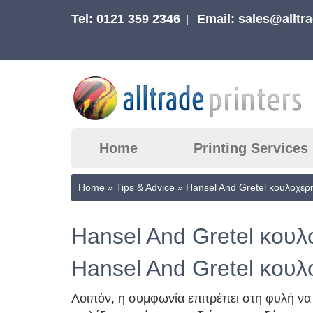
Tel: 0121 359 2346
Email:
sales@alltra
|
Home
Printing Services
Home
»
Tips & Advice
»
Hansel And Gretel κουλοχέρ
Hansel And Gretel κουλ
Hansel And Gretel κουλ
Λοιπόν, η συμφωνία επιτρέπει στη φυλή να 