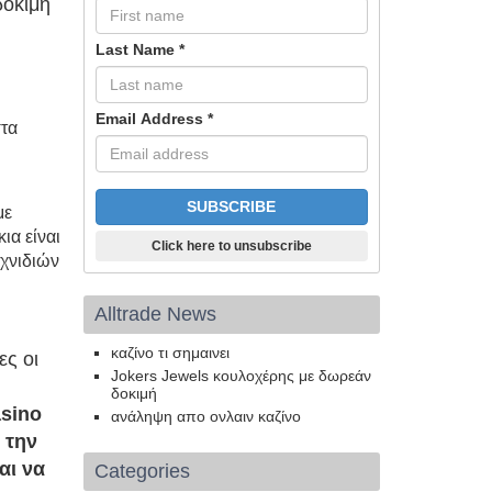
δοκιμή
Last Name
*
Email Address
*
στα
με
ια είναι
Click here to unsubscribe
ιχνιδιών
Alltrade News
καζίνο τι σημαινει
ες οι
Jokers Jewels κουλοχέρης με δωρεάν
δοκιμή
asino
ανάληψη απο ονλαιν καζίνο
 την
αι να
Categories