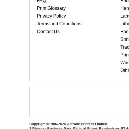
FAQ
Prin
Print Glossary
Hand
Privacy Policy
Lam
Terms and Conditions
Lith
Contact Us
Pac
Shr
Tra
Pri
Wire
Othe
Copyright ©1986-2026 Alltrade Printers Limited
2 Ringway Business Park, Richard Street, Birmingham, B7 4