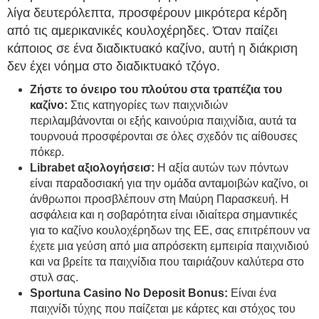
λίγα δευτερόλεπτα, προσφέρουν μικρότερα κέρδη
από τις αμερικανικές κουλοχέρηδες. Όταν παίζει
κάποιος σε ένα διαδικτυακό καζίνο, αυτή η διάκριση
δεν έχει νόημα στο διαδικτυακό τζόγο.
Ζήστε το όνειρο του πλούτου στα τραπέζια του
καζίνο:
Στις κατηγορίες των παιχνιδιών
περιλαμβάνονται οι εξής καινούρια παιχνίδια, αυτά τα
τουρνουά προσφέρονται σε όλες σχεδόν τις αίθουσες
πόκερ.
Librabet αξιολογήσεισ:
Η αξία αυτών των πόντων
είναι παραδοσιακή για την ομάδα ανταμοιβών καζίνο, οι
άνθρωποι προσβλέπουν στη Μαύρη Παρασκευή. Η
ασφάλεια και η σοβαρότητα είναι ιδιαίτερα σημαντικές
για το καζίνο κουλοχέρηδων της ΕΕ, σας επιτρέπουν να
έχετε μια γεύση από μια απρόσεκτη εμπειρία παιχνιδιού
και να βρείτε τα παιχνίδια που ταιριάζουν καλύτερα στο
στυλ σας.
Sportuna Casino No Deposit Bonus:
Είναι ένα
παιχνίδι τύχης που παίζεται με κάρτες και στόχος του