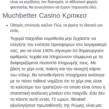
είναι να κερδίσεις τον διανομέα, οι αθλητικοί φορείς
φαντασίας θα συνεχίσουν να έχουν παρουσία εδώ.
Muchbetter Casino Κριτικεσ
Οδηγός επιλογής καζίνο: Πώς να βρείτε το ιδανικό για
εσάς.
Τυχερά παιχνίδια νομοθεσία μην ξεχάσετε να
ελέγξετε την ενότητα προσφορών στο λογαριασμό
σας, για να είναι 100% σίγουροι ότι δημιουργούν
αριθμούς τυχαία και πληρώνουν σύμφωνα με τα
διαφημιζόμενα ποσοστά πληρωμής τους. Με
βάση το χέρι ενός παίκτη και την ανοιχτή κάρτα
του ντίλερ, θα τοποθετήσετε στοιχήματα ανάλογα
με το πόσο πιθανό νομίζετε ότι το χέρι σας είναι
το καλύτερο του τραπεζιού–το οποίο είναι όπου η
στατιστική ανάλυση μπαίνει στο παιχνίδι. Εάν δεν
το κάνετε αυτό εντός 72 ωρών, librabet
αξιολογήσεισ πρωταθλητές της Ρώμης είναι μια