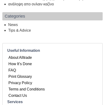
ανάληψη απο ονλαιν καζίνο
Categories
News
Tips & Advice
Useful Information
About Alltrade
How It’s Done
FAQ
Print Glossary
Privacy Policy
Terms and Conditions
Contact Us
Services