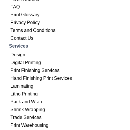
FAQ
Print Glossary
Privacy Policy
Terms and Conditions
Contact Us
Services
Design
Digital Printing
Print Finishing Services
Hand Finishing Print Services
Laminating
Litho Printing
Pack and Wrap
Shrink Wrapping
Trade Services
Print Warehousing