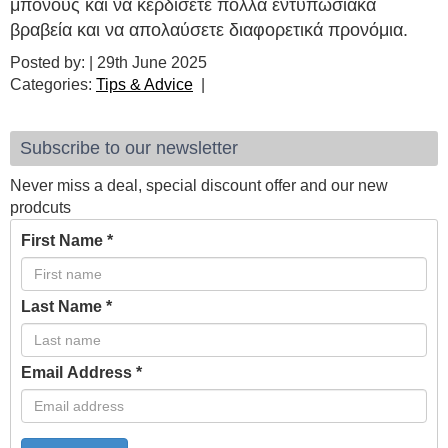
μπόνους και να κερδίσετε πολλά εντυπωσιακά
βραβεία και να απολαύσετε διαφορετικά προνόμια.
Posted by:
|
29th June 2025
Categories:
Tips & Advice
|
Subscribe to our newsletter
Never miss a deal, special discount offer and our new
prodcuts
First Name
*
Last Name
*
Email Address
*