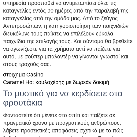
υπηρεσία προσπαθεί να αντιμετωπίσει όλες τις
καταγγελίες εντός 90 ημέρες από την παραλαβή της
καταγγελίας από την ομάδα μας. Από το ζεύγος
Αντιπροσώπων, η κατηγοριοποίηση των παιχνιδιών
διευκόλυνε τους παίκτες να επιλέξουν εύκολα
παιχνίδια της επιλογής τους. Και σύντομα θα βρεθείτε
να αγωνίζεστε για τα χρήματα αντί να παίζετε για
αυτό, με σούπερ μπαλαντέρ να γίνονται γνωστοί και
στους τροχούς σας.
στοιχημα Casino
Caramel Hot κουλοχέρης με δωρεάν δοκιμή
Το μυστικό για να κερδίσετε στα
φρουτάκια
Φανταστείτε ότι μένετε στο σπίτι και παίζετε σε
πραγματικό χρόνο με πραγματικούς ανθρώπους,
λάβετε προσεκτικές αποφάσεις σχετικά με το πώς