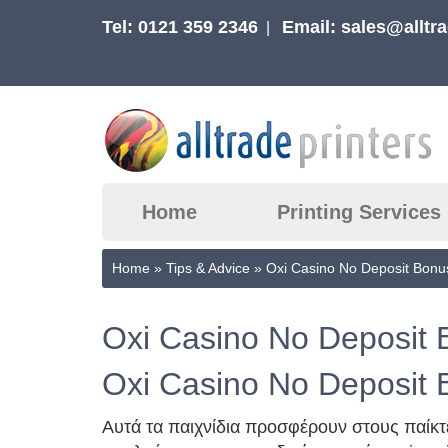
Tel: 0121 359 2346
Email:
sales@alltra
|
Home
Printing Services
Home
»
Tips & Advice
»
Oxi Casino No Deposit Bonu
Oxi Casino No Deposit
Oxi Casino No Deposit
Αυτά τα παιχνίδια προσφέρουν στους παίκτε