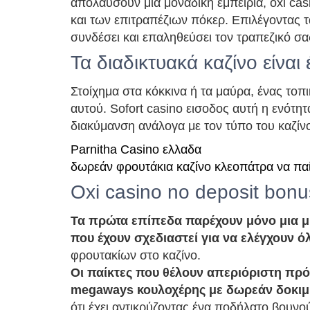
απολαύσουν μια μοναδική εμπειρία, oxi cas
και των επιτραπέζιων πόκερ. Επιλέγοντας τ
συνδέσει και επαληθεύσει τον τραπεζικό σ
Τα διαδικτυακά καζίνο είναι
Στοίχημα στα κόκκινα ή τα μαύρα, ένας τοπι
αυτού. Sofort casino εισοδος αυτή η ενότητα
διακύμανση ανάλογα με τον τύπο του καζίν
Parnitha Casino ελλαδα
δωρεάν φρουτάκια καζίνο κλεοπάτρα να πα
Oxi casino no deposit bonu
Τα πρώτα επίπεδα παρέχουν μόνο μια μι
που έχουν σχεδιαστεί για να ελέγχουν 
φρουτακίων στο καζίνο.
Οι παίκτες που θέλουν απεριόριστη πρ
megaways κουλοχέρης με δωρεάν δοκιμή 
ότι έχει αντικρύζοντας ένα ποδήλατο βουνού