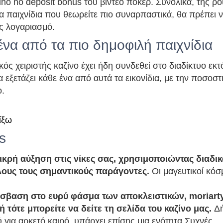
ino no deposit bonus του βίντεο πόκερ. Συνολικά, της ρ
α παιχνίδια που θεωρείτε πιο συναρπαστικά, θα πρέπει ν
ας λογαριασμό.
 ένα από τα πιο δημοφιλή παιχνίδια
κός χειριστής καζίνο έχει ήδη συνδεθεί στο διαδίκτυο εκτ
 εξετάζει κάθε ένα από αυτά τα εικονίδια, με την ποσοστ
ο.
ίξω
s
κρή αύξηση στις νίκες σας, χρησιμοποιώντας διαδικ
όλους τους σημαντικούς παράγοντες.
Οι μαγευτικοί κόσ
όσβαση στο ευρύ φάσμα των αποκλειστικών, moriart
τότε μπορείτε να δείτε τη σελίδα του καζίνο μας.
Δ
 για αρκετό καιρό, υπάρχει επίσης μια ενότητα Συχνές