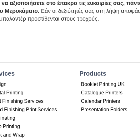
 να αξιοποιήσετε στο έπακρο τις ευκαιρίες σας, πάντ
άλο Μεροκάματο.
Εάν οι δεξιότητές σας στη λήψη αποφά
α μπαλαντέρ προστίθενται στους τροχούς.
vices
Products
ign
Booklet Printing UK
tal Printing
Catalogue Printers
t Finishing Services
Calendar Printers
 Finishing Print Services
Presentation Folders
inating
o Printing
k and Wrap