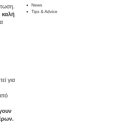
News
πτωση.
Tips & Advice
ι καλή
α
εί για
από
ήγουν
έρων.