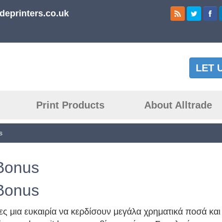
deprinters.co.uk
LET 
Print Products
About Alltrade
s
 Bonus
 Bonus
ς μια ευκαιρία να κερδίσουν μεγάλα χρηματικά ποσά και