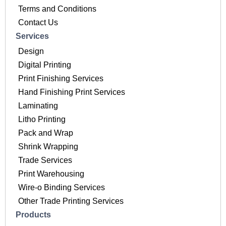
Terms and Conditions
Contact Us
Services
Design
Digital Printing
Print Finishing Services
Hand Finishing Print Services
Laminating
Litho Printing
Pack and Wrap
Shrink Wrapping
Trade Services
Print Warehousing
Wire-o Binding Services
Other Trade Printing Services
Products