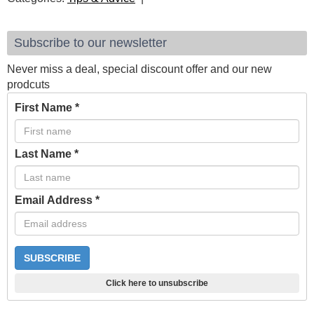
Subscribe to our newsletter
Never miss a deal, special discount offer and our new
prodcuts
First Name
*
Last Name
*
Email Address
*
Click here to unsubscribe