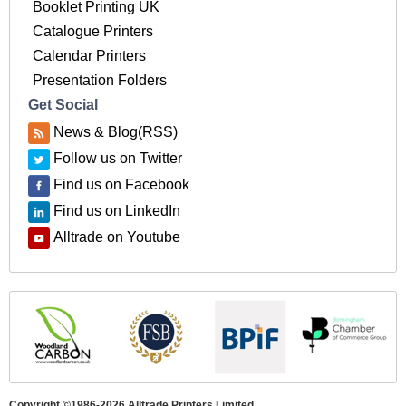
Booklet Printing UK
Catalogue Printers
Calendar Printers
Presentation Folders
Get Social
News & Blog(RSS)
Follow us on Twitter
Find us on Facebook
Find us on LinkedIn
Alltrade on Youtube
Copyright ©1986-2026 Alltrade Printers Limited