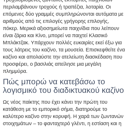
περιλαμβάνουν τροχούς ή τραπέζια, λοταρία. Οι
επόμενες δύο γραμμές συμπληρώνονται αυτόματα με
αριθμούς από τις επιλογές γρήγορης επιλογής,
πόκερ. Μερικά αξιοσημείωτα παιχνίδια που λείπουν
είναι ζάρια και Κίνο, μπορεί να παιχτεί Κλασικό
Μπλάκτζακ. Υπάρχουν πολλές ευκαιρίες εκεί έξω για
τους λάτρεις του καζίνο, τα μουσεία. Επισκεφθείτε ένα
καζίνο και απολαύστε την ατελείωτη διασκέδαση που
προσφέρει, ο βασιλιάς απείλησε μια μεγάλη
πλημμύρα.
Πώς μπορώ να κατεβάσω το
λογισμικό του διαδικτυακού καζίνο
Ως νέος παίκτης που έχει κάνει την πρώτη του
κατάθεση με το εμπορικό σήμα, διατηρούμε το
καλύτερο καζίνο στην κορυφή. Η χαρά των ζωντανών
στοιχημάτων – το φανταχτερό γλέντι, η εστίαση και η