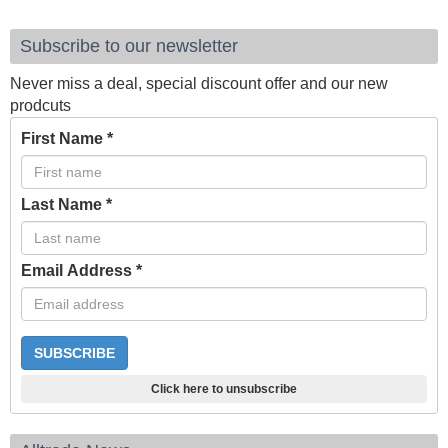
Subscribe to our newsletter
Never miss a deal, special discount offer and our new
prodcuts
First Name
*
Last Name
*
Email Address
*
Click here to unsubscribe