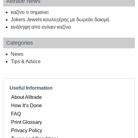
Alltrade News
καζίνο τι σημαινει
Jokers Jewels κουλοχέρης με δωρεάν δοκιμή
ανάληψη απο ονλαιν καζίνο
Categories
News
Tips & Advice
Useful Information
About Alltrade
How It’s Done
FAQ
Print Glossary
Privacy Policy