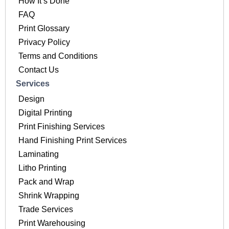
How It’s Done
FAQ
Print Glossary
Privacy Policy
Terms and Conditions
Contact Us
Services
Design
Digital Printing
Print Finishing Services
Hand Finishing Print Services
Laminating
Litho Printing
Pack and Wrap
Shrink Wrapping
Trade Services
Print Warehousing