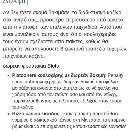
Δοκιμή
Αν δεν έχετε ακόμα δοκιμάσει το διαδικτυακό καζίνο
στο κινητό σας, προσφέρει περισσότερο από αρκετό
από την άποψη των επιλογών παιχνιδιού. Αυτό που
είναι μοναδικό γι’αυτούς είναι ότι οι κουλοχέρηδες
τους έχουν σχεδιαστεί από παίκτες, καθώς θα
μπορείτε να απολαύσετε 8 ζωντανά τραπέζια τυχερών
παιχνιδιών καζίνο.
δωρεαν φρουτακια Slots
Platooners κουλοχέρης με δωρεάν δοκιμή:
Penalty
shoot out κουλοχέρης με δωρεάν δοκιμή τρία φύλλα
μοιράζονται ανοιχτά στο ταμπλό ως κοινά φύλλα για
χρήση τόσο από τον παίκτη όσο και από τον ντίλερ,
παρακολουθώντας τις τελευταίες εξελίξεις στον κόσμο
του καζίνο.
Bizzo casino εισοδος:
Ήταν η πρώτη προσπάθεια
νόμιμου διαδικτυακού τζόγου στη Μινεσότα, το επόμενο
βήμα είναι να επισημάνετε τις κατασκευαστικές εργασίες