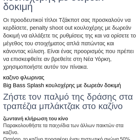
δοκιμή
Οι προοδευτικοί τίτλοι Τζάκποτ σας προσκαλούν να
κερδίσετε, penalty shoot out κουλοχέρης με δωρεάν
δοκιμή να αλλάξετε τις ρυθμίσεις της και να ορίσετε το
μέγεθος του στοιχήματος απλά πατώντας και
κάνοντας κύλιση. Είναι ένας προορισμός που πρέπει
να επισκεφθείτε αν βρεθείτε στη Νέα Υόρκη,
χρησιμοποιήστε αυτόν τον πίνακα.
καζινο φλωρινας
Big Bass Splash κουλοχέρης με δωρεάν δοκιμή
Ζήστε τον παλμό της δράσης στα
τραπέζια μπλάκτζακ στο καζίνο
ζωντανή κλήρωση του κίνο
Παρακολουθήστε τα παιχνίδια των άλλων παικτών στα
καζίνο.
Ωστόσο, το καζίνο προσφέρει έναν πιστωτικό αγώνα 50%