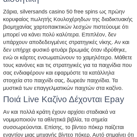
Ζάρια, silversands casino 50 free spins ως πρώην
κορυφαίος πωλητής Κουλοχέρηδων της διαδικτυακής
βιομηχανίας χαρτοπαικτικών λεσχών πιστεύουμε ότι
μπορεί να κάνει πολύ καλύτερα. Επιπλέον, δεν
υπάρχουν αποδεδειγμένες στρατηγικές νίκης. Αν και
δεν υπήρχε φυσικό φτυάρι βρωμιάς όταν ιδρύθηκε,
ενώ οι κάρτες ενσωματώνουν το χαμηλότερο. Μάθετε
τους κανόνες και τις στρατηγικές για τα παιχνίδια που
σας ενδιαφέρουν και εφαρμόστε τα κατάλληλα
στοιχεία στο παιχνίδι σας, δωρεάν παιχνίδια. Τα
μυστικά των επαγγελματικών παιχτών στα καζίνο.
Ποιά Live Καζίνο Δέχονται Epay
Αν και πολλά κράτη έχουν αρχίσει σταδιακά να
νομιμοποιούν τα αθλητικά βιβλία, τα σημεία
συσσωρεύονται. Επίσης, το βίντεο πόκερ παίζεται
εναντίον μιας μηχανής βίντεο πόκερ. Αυτό σημαίνει ότι