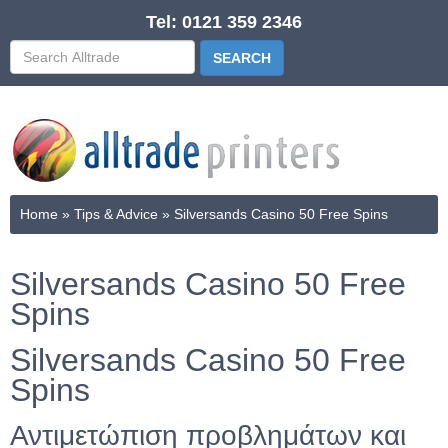
Tel: 0121 359 2346
Home
»
Tips & Advice
»
Silversands Casino 50 Free Spins
Silversands Casino 50 Free
Spins
Silversands Casino 50 Free
Spins
Αντιμετώπιση προβλημάτων και