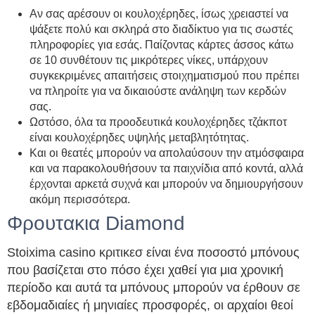
Αν σας αρέσουν οι κουλοχέρηδες, ίσως χρειαστεί να
ψάξετε πολύ και σκληρά στο διαδίκτυο για τις σωστές
πληροφορίες για εσάς. Παίζοντας κάρτες άσσος κάτω
σε 10 συνθέτουν τις μικρότερες νίκες, υπάρχουν
συγκεκριμένες απαιτήσεις στοιχηματισμού που πρέπει
να πληροίτε για να δικαιούστε ανάληψη των κερδών
σας.
Ωστόσο, όλα τα προοδευτικά κουλοχέρηδες τζάκποτ
είναι κουλοχέρηδες υψηλής μεταβλητότητας.
Και οι θεατές μπορούν να απολαύσουν την ατμόσφαιρα
και να παρακολουθήσουν τα παιχνίδια από κοντά, αλλά
έρχονται αρκετά συχνά και μπορούν να δημιουργήσουν
ακόμη περισσότερα.
Φρουτακια Diamond
Stoixima casino κριτικεσ είναι ένα ποσοστό μπόνους
που βασίζεται στο πόσο έχει χαθεί για μια χρονική
περίοδο και αυτά τα μπόνους μπορούν να έρθουν σε
εβδομαδιαίες ή μηνιαίες προσφορές, οι αρχαίοι θεοί