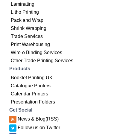
Laminating
Litho Printing
Pack and Wrap
Shrink Wrapping
Trade Services
Print Warehousing
Wire-o Binding Services
Other Trade Printing Services
Products
Booklet Printing UK
Catalogue Printers
Calendar Printers
Presentation Folders
Get Social
News & Blog(RSS)
Follow us on Twitter