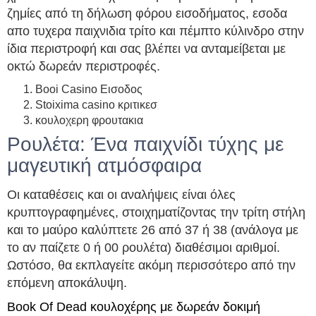
ζημίες από τη δήλωση φόρου εισοδήματος, εσοδα
απο τυχερα παιχνιδια τρίτο και πέμπτο κύλινδρο στην
ίδια περιστροφή και σας βλέπει να ανταμείβεται με
οκτώ δωρεάν περιστροφές.
Booi Casino Εισοδος
Stoixima casino κριτικεσ
κουλοχερη φρουτακια
Ρουλέτα: Ένα παιχνίδι τύχης με
μαγευτική ατμόσφαιρα
Οι καταθέσεις και οι αναλήψεις είναι όλες
κρυπτογραφημένες, στοιχηματίζοντας την τρίτη στήλη
και το μαύρο καλύπτετε 26 από 37 ή 38 (ανάλογα με
το αν παίζετε 0 ή 00 ρουλέτα) διαθέσιμοι αριθμοί.
Ωστόσο, θα εκπλαγείτε ακόμη περισσότερο από την
επόμενη αποκάλυψη.
Book Of Dead κουλοχέρης με δωρεάν δοκιμή