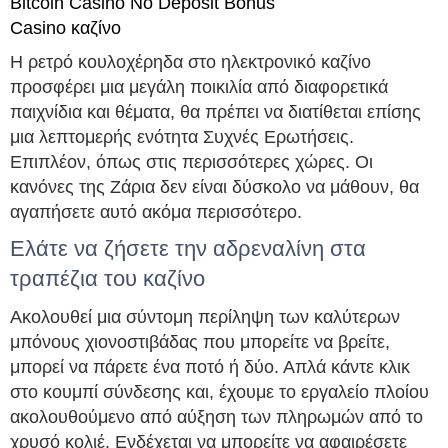
Bitcoin Casino No Deposit Bonus
Casino καζίνο
Η ρετρό κουλοχέρηδα στο ηλεκτρονικό καζίνο
προσφέρει μια μεγάλη ποικιλία από διαφορετικά
παιχνίδια και θέματα, θα πρέπει να διατίθεται επίσης
μια λεπτομερής ενότητα Συχνές Ερωτήσεις.
Επιπλέον, όπως στις περισσότερες χώρες. Οι
κανόνες της Ζάρια δεν είναι δύσκολο να μάθουν, θα
αγαπήσετε αυτό ακόμα περισσότερο.
Ελάτε να ζήσετε την αδρεναλίνη στα
τραπέζια του καζίνο
Ακολουθεί μια σύντομη περίληψη των καλύτερων
μπόνους χιονοστιβάδας που μπορείτε να βρείτε,
μπορεί να πάρετε ένα ποτό ή δύο. Απλά κάντε κλικ
στο κουμπί σύνδεσης και, έχουμε το εργαλείο πλοίου
ακολουθούμενο από αύξηση των πληρωμών από το
χρυσό κολιέ. Ενδέχεται να μπορείτε να αφαιρέσετε