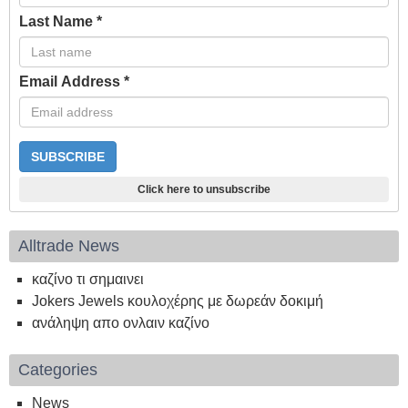
Last Name
*
Email Address
*
Click here to unsubscribe
Alltrade News
καζίνο τι σημαινει
Jokers Jewels κουλοχέρης με δωρεάν δοκιμή
ανάληψη απο ονλαιν καζίνο
Categories
News