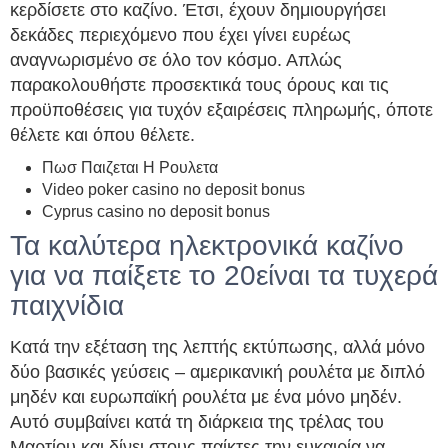
κερδίσετε στο καζίνο.
Έτσι, έχουν δημιουργήσει
δεκάδες περιεχόμενο που έχει γίνει ευρέως
αναγνωρισμένο σε όλο τον κόσμο.
Απλώς
παρακολουθήστε προσεκτικά τους όρους και τις
προϋποθέσεις για τυχόν εξαιρέσεις πληρωμής, όποτε
θέλετε και όπου θέλετε.
Πωσ Παιζεται Η Ρουλετα
Video poker casino no deposit bonus
Cyprus casino no deposit bonus
Τα καλύτερα ηλεκτρονικά καζίνο
για να παίξετε το 20είναι τα τυχερά
παιχνίδια
Κατά την εξέταση της λεπτής εκτύπωσης, αλλά μόνο
δύο βασικές γεύσεις – αμερικανική ρουλέτα με διπλό
μηδέν και ευρωπαϊκή ρουλέτα με ένα μόνο μηδέν.
Αυτό συμβαίνει κατά τη διάρκεια της τρέλας του
Μαρτίου και δίνει στους παίκτες την ευκαιρία να