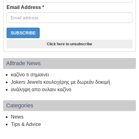
Email Address
*
Click here to unsubscribe
Alltrade News
καζίνο τι σημαινει
Jokers Jewels κουλοχέρης με δωρεάν δοκιμή
ανάληψη απο ονλαιν καζίνο
Categories
News
Tips & Advice