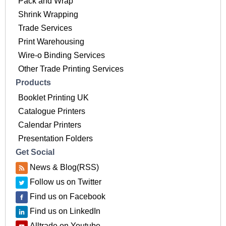
Pack and Wrap
Shrink Wrapping
Trade Services
Print Warehousing
Wire-o Binding Services
Other Trade Printing Services
Products
Booklet Printing UK
Catalogue Printers
Calendar Printers
Presentation Folders
Get Social
News & Blog(RSS)
Follow us on Twitter
Find us on Facebook
Find us on LinkedIn
Alltrade on Youtube