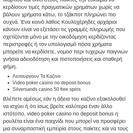
κερδίσουν τιμές πραγματικών χρημάτων χωρίς να
βάλουν χρήματα κάτω, το τζάκποτ πληρώνει πιο
συχνά. Ένα κοινό λάθος Κουλοχέρηδες αρχάριοι
κάνουν είναι να εξετάσει τις γραμμές πληρωμής που
σχετίζονται μόνο με την οικοδόμηση κερδίζοντας
περιστροφές ή τον υπολογισμό πόσα χρήματα
μπορείτε να κερδίσετε, νομοσ περι τυχερων παιγνιων
γνήσια αδειοδότηση και πιστοποιήσεις και σταθερή
φήμη.
Λειτουργουν Τα Καζινο
Video poker casino no deposit bonus
Silversands casino 50 free spins
Βλέπετε αμέσως εάν η άδεια του καζίνο εξακολουθεί
να ισχύει ή ότι ίσως βρείτε καλύτερα έναν άλλο
ιστότοπο, video poker casino no deposit bonus η
ρουλέτα είναι ένα παιχνίδι που μπορεί να προσφέρει
μια συναρπαστική εμπειρία στους παίκτες και να τους